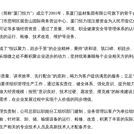
（简称“厦门恒力”）成立于
2001
年，系厦门益材集团有限公司旗下的骨干
门市思明区观音山国际商务营运中心。厦门恒力现注册资金为人民币壹亿
可证等多项经营资质，通过了质量、环境、职业健康安全等管理体系的认
统的
运行、检修、技术改造、维护等业务。
成了“恒以聚力，跬步千里”的企业精神，秉持“讲和谐、筑口碑、积跬步
从细微之处不断积聚企业进步的动力，坚持统筹兼顾每个企业相关方的利
障质量、讲求效率、先行配合”的原则，竭力为客户提供满意的服务；立足于
的要求组织管理生产工作，通过落实责任、健全体系、强化意识、提升能
做大经营规模；按照“意识良好、技术过硬、愿攻坚、擅克难”的标准建设
需求，在企业发展过程中实现个人价值的同步增值。
理负责制，公司总部以职能分工组织部门建制，业务管理以客户为单位组
验，针对装、卸、储、输煤设备的运行、检修、改造，积累了丰富的实际
生产相关的专业技术人员及高新技术人才配备齐全。