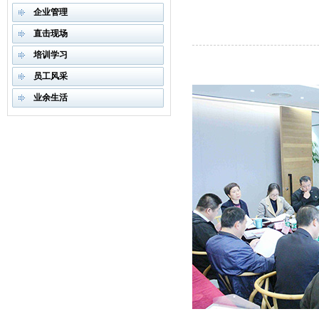
企业管理
直击现场
培训学习
员工风采
业余生活